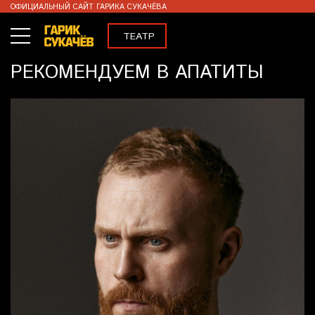
ОФИЦИАЛЬНЫЙ САЙТ ГАРИКА СУКАЧЁВА
ТЕАТР
КОНЦЕРТЫ
РЕКОМЕНДУЕМ В АПАТИТЫ
ВИДЕО
МЕРЧ
ENG